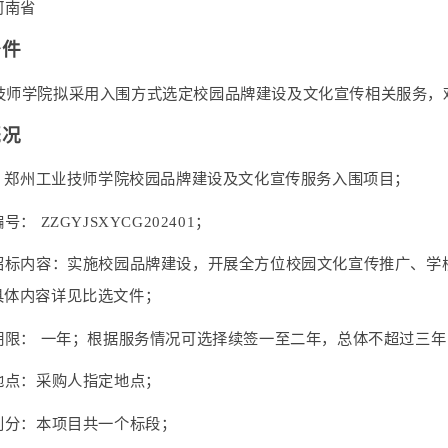
河南省
条件
技师学院拟采用入围方式选定校园品牌建设及文化宣传相关服务，
概况
称：郑州工业技师学院校园品牌建设及文化宣传服务入围项目；
编号： ZZGYJSXYCG202401；
项目招标内容：实施校园品牌建设，开展全方位校园文化宣传推广、
具体内容详见比选文件；
务期限： 一年；根据服务情况可选择续签一至二年，总体不超过三年
务地点：采购人指定地点；
包划分：本项目共一个标段；