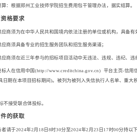
项目预算：根据郑州工业技师学院招生费用包干管理办法，据实结算。
商资格要求
潜在供应商须为在中华人民共和国境内依法注册的单位或机构，具备有
在供应商须具备专业的招生服务团队和招生服务渠道；
潜在供应商须在近三年参与的招标项目活动中无违法、违规、违纪、违
投标人在信用中国(http://www.creditchina.gov.cn) 平
具日期在本项目招标期间)。被列为被列入失信执行人名单、重大税
招标不接受联合体投标。
文件的获取
与者请于
2024年2月18日8时30分至2024年2月23日17时0