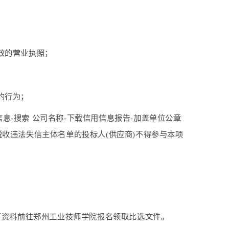
效的营业执照；
约行为；
台主页-信用信息-搜索 公司名称-下载信用信息报告-加盖单位公章
收违法失信主体名单的投标人(供应商)不得参与本项
0分持以下资料前往郑州工业技师学院报名领取比选文件。