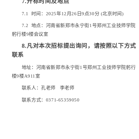
7
.开标时间及地点
7.1
时间：
202
5
年
12
月
26
日
9
点
30
分
(北京时间)
7.2
地点：河南省新郑市永宁街
1号郑州工业技师学院
躬行楼
9楼会议室
8.凡对本次招标提出询问，请按照以下方式
联系
地址：河南省新郑市永宁街
1号郑州工业技师学院
躬行
楼
9楼A911室
联系人：孔老师
李老师
联系方式：
0371-65359050