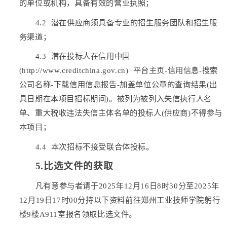
的单位或机构，具备有效的营业执照；
4
.2 潜在供应商须具备专业的招生服务团队和招生服
务渠道；
4
.
3
潜在投标人在信用中国
(http://www.creditchina.gov.cn) 平台主页-信用信息-搜索
公司名称-下载信用信息报告-加盖单位公章的查询结果(出
具日期在本项目招标期间)。被列为被列入失信执行人名
单、重大税收违法失信主体名单的投标人(供应商)不得参与
本项目；
4
.
4
本次招标不接受联合体投标。
5
.比选文件的获取
凡有意参与者请于
202
5
年
12
月
16
日
8时30分至202
5
年
12
月
19
日
17时00分持以下资料前往郑州工业技师学院
躬行
楼
9楼A911室
报名领取比选文件。