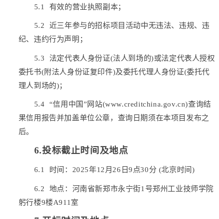
5.1
有效的营业执照副本；
5.2
近三年参与的招标项目活动中无违法、违规、违
纪、违约行为声明；
5.3
法定代表人身份证
(法人到场的)或法定代表人授权
委托书(附法人身份证复印件)及委托代理人身份证(委托代
理人到场的)；
5.4
“信用中国”网站(www.creditchina.gov.cn)查询结
果信用报告并加盖单位公章，查询日期须在本项目发布之
后。
6
.投标截止时间及地点
6.1
时间：
202
5
年
12
月
26
日
9
点
30
分
(北京时间)
6.2
地点：河南省新郑市永宁街
1号郑州工业技师学院
躬行楼
9楼A911室